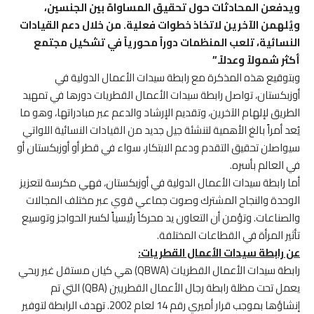
ويدفعن المحادثات حول تحقيق المساواة بين الجنسين،
ويُلهمن الآخرين لاتخاذ خطوات فعلية. من خلال دعم القيادات
النسائية، تلعب المنظمات دوراً محورياً في تشكيل مجتمع
أكثر شمولاً وعدلاً
.”
وبتوقيع هذه المذكرة مع رابطة سيدات الأعمال الدولية في
أوزبكستان، تواصل رابطة سيدات الأعمال القطريات دورها في تمهيد
الطريق لإلهام الآخرين، وتقديم الإرشاد والدعم عبر مبادراتها، وهو ما
يُعد أمراً بالغ الأهمية لتنشئة جيل جديد من القيادات النسائية اللواتي
سيواصلن تحقيق التقدم ودعم الابتكار، سواء في قطر أو أوزبكستان أو
في العالم بأسره.
أما رابطة سيدات الأعمال الدولية في أوزبكستان، فهي مكرسة لتعزيز
الوحدة والنجاح المشترك وصوت جماعي قوي عبر مختلف المجالات
والصناعات. وتؤمن أن التعاون يد محركاً رئيسياً لكسر الحواجز وتوسيع
تأثير المرأة في القطاعات المختلفة.
عن رابطة سيدات الأعمال القطريات:
رابطة سيدات الأعمال القطريات (QBWA) هي كيان مستقل غير ربحي
يعمل تحت مظلة رابطة رجال الأعمال القطريين (QBA) التي تم
إنشاؤها بموجب قرار أميري رقم 14 لعام 2002. تهدف الرابطة لتوفير