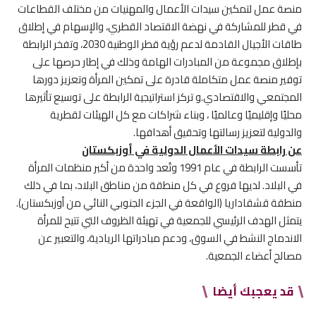
منصة عمل لتمكين سيدات الأعمال والمهنيات من مختلف القطاعات
في قطر للمشاركة في نهضة الاقتصاد القطري، والإسهام في إطلاق
طاقات الأجيال القادمة لدعم رؤية قطر الوطنية 2030، وتفخر الرابطة
بإطلاق مجموعة من المبادرات الهامة وذلك في إطار حرصها على
توفير منصة عمل متكاملة قادرة على تمكين المرأة وتعزيز دورها
المجتمعي والاقتصادي.و تركز استراتيجية الرابطة على توسيع تأثيرها
محليًا وإقليميًا وعالميًا ، وبناء شراكات مع كل الهيئات لقطرية
والدولية لتعزيز رسالتها وتحقيق أهدافها.
عن رابطة سيدات الأعمال الدولية في أوزبكستان
تأسست الرابطة في عام 1991 وتُعد واحدة من أكبر منظمات المرأة
في البلاد. لديها فروع في كل منطقة من مناطق البلاد، بما في ذلك
منطقة قشقاداريا (الواقعة في الجزء الجنوبي النائي من أوزبكستان).
يتمثل الهدف الرئيسي للجمعية في تهيئة الظروف التي تتيح للمرأة
الاندماج النشط في السوق، ودعم مبادراتها الريادية، والتعبير عن
مصالح أعضاء الجمعية.
قد يعجبك أيضا