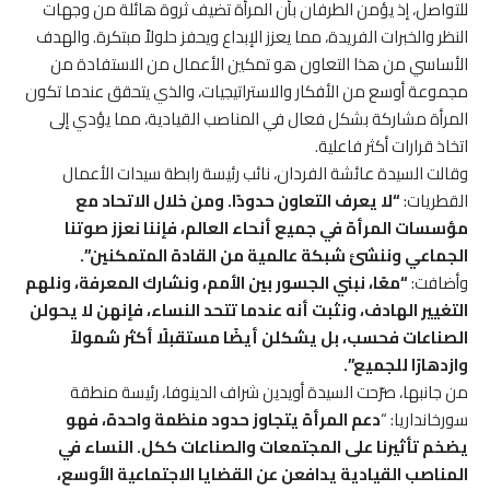
للتواصل، إذ يؤمن الطرفان بأن المرأة تضيف ثروة هائلة من وجهات
النظر والخبرات الفريدة، مما يعزز الإبداع ويحفز حلولاً مبتكرة. والهدف
الأساسي من هذا التعاون هو تمكين الأعمال من الاستفادة من
مجموعة أوسع من الأفكار والاستراتيجيات، والذي يتحقق عندما تكون
المرأة مشاركة بشكل فعال في المناصب القيادية، مما يؤدي إلى
اتخاذ قرارات أكثر فاعلية.
وقالت السيدة عائشة الفردان، نائب رئيسة رابطة سيدات الأعمال
القطريات:
“لا يعرف التعاون حدودًا. ومن خلال الاتحاد مع
مؤسسات المرأة في جميع أنحاء العالم، فإننا نعزز صوتنا
الجماعي وننشئ شبكة عالمية من القادة المتمكنين”.
وأضافت:
“معًا، نبني الجسور بين الأمم، ونشارك المعرفة، ونلهم
التغيير الهادف، ونثبت أنه عندما تتحد النساء، فإنهن لا يحولن
الصناعات فحسب، بل يشكلن أيضًا مستقبلًا أكثر شمولاً
وازدهارًا للجميع”.
من جانبها، صرّحت السيدة أويدين شراف الدينوفا، رئيسة منطقة
سورخانداريا: “
دعم المرأة يتجاوز حدود منظمة واحدة، فهو
يضخم تأثيرنا على المجتمعات والصناعات ككل. النساء في
المناصب القيادية يدافعن عن القضايا الاجتماعية الأوسع،