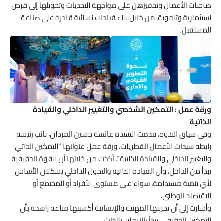
صاحبات الأعمال وتحفيزهن على مواجهة التحديات وتحويلها إلى فرص
استثمارية وتنموية، من خلال بناء قيادات نسائية قادرة على صناعة
المستقبل.
ورقة عمل : التمكين الشخصي والتغيير الداخلي والقيادة
الذاتية
وفي سياق الندوة، قدمت السيدة عائشة حسين الفردان، نائب رئيسة
رابطة سيدات الأعمال القطريات، ورقة عمل عنوانها “التمكين الذاتي
والتغيير الداخلي والقيادة الذاتية”، أكدت من خلالها أن القوة الحقيقية
تبدأ من الداخل، وأن القيادة الذاتية والتحول الداخلي يشكلان الأساس
لأي تنمية مستدامة، سواء على مستوى الأفراد أو المجتمع أو
الاقتصاد الوطني.
وأشارت إلى أن تجربتها المهنية والإنسانية أكسبتها قناعة راسخة بأن
التمكين الحقيقي يبدأ بالإيمان بالذات