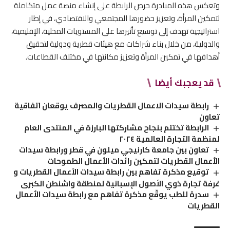
وتعكس هذه المبادرة حرص الرابطة على إنشاء منصة عمل متكاملة
لتمكين المرأة، وتعزيز حضورها المجتمعي والاقتصادي، في إطار
استراتيجية تهدف إلى توسيع تأثيرها على المستويات المحلية، الإقليمية،
والدولية، من خلال بناء شراكات مع هيئات قطرية ودولية لتحقيق
أهدافها في تمكين المرأة وتعزيز مكانتها في مختلف القطاعات.
قد يعجبك أيضا
رابطة سيدات الاعمال القطريات والمصرف يوقعان اتفاقية
تعاون
الرابطة تختتم بنجاح مشاركتها البارزة في المنتدى العام
لمنظمة التجارة العالمية ٢٠٢٤
تعاون بين جامعة كارنيجي ميلون في قطر ورابطة سيدات
الأعمال القطريات لتمكين رائدات الأعمال الطموحات
توقيع مذكرة تفاهم بين رابطة سيدات الأعمال القطريات و
غرفة تجارة ذوي الأصول الإسبانية لمنطقة واشنطن الكبرى
سدرة للطب يوقّع مذكرة تفاهم مع رابطة سيدات الأعمال
القطريات