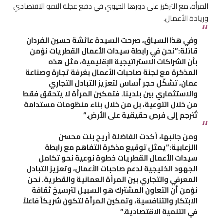
المرأة، مع التركيز على دورها الحيوي في دفع عجلة النمو الاقتصادي
وريادة الأعمال.
وفي هذا السياق، صرحت السيدة عائشة حسين الفردان
قائلة:”نحن في رابطة سيدات الأعمال القطريات نؤمن
بأن الشراكات الاستراتيجية الإقليمية، مثل هذه
المذكرة مع لجنة صاحبات الأعمال بغرفة تجارة وصناعة
عمان، تشكّل حجر أساس لتعزيز التبادل التجاري
والاستثماري بين بلدينا. فتمكين المرأة لا يتحقق فقط
من خلال التوعية، بل من خلال بناء منظومات مستدامة
تُترجم إلى فرص حقيقية على الأرض.”
ومن جانبها، أكدت الفاضلة أريج بنت محسن
االزعابية:”يمثل توقيع مذكرة التفاهم مع رابطة
سيدات الأعمال القطريات خطوة نوعية نحو تكامل
الجهود الخليجية لدعم صاحبات الأعمال، وتعزيز التبادل
المعرفي والتجاري بين المرأة العمانية والقطرية. نحن
نؤمن أن التعاون المشترك هو السبيل لترسيخ ثقافة
الابتكار والتنافسية، وتمكين المرأة لتكون شريكاً فاعلاً
في التنمية الاقتصادية.”