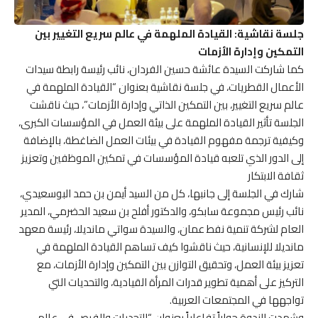
جلسة نقاشية: القيادة الملهمة في عالم سريع التغيير بين
التمكين وإدارة الأزمات
كما شاركت السيدة عائشة حسين الفردان، نائب رئيسة رابطة سيدات
الأعمال القطريات، في جلسة نقاشية بعنوان “القيادة الملهمة في
عالم سريع التغيير، بين التمكين الذاتي وإدارة الأزمات”، حيث ناقشت
الجلسة تأثير القيادة الملهمة على بيئة العمل في المؤسسات الكبرى،
وكيفية ترجمة مفهوم القيادة في بيئات العمل الضاغطة، بالإضافة
إلى الدور الذي تلعبه قيادة المؤسسات في تمكين الموظفين وتعزيز
ثقافة الابتكار
شارك في الجلسة إلى جانبها، كل من السيد أيمن بن حمد البوسعيدي،
نائب رئيس مجموعة سابكو، والدكتور أفلح بن سعيد الحضرمي، المدير
العام لشركة تنمية نفط عمان، والسيدة سواتي مانديلا، رئيسة معهد
مانديلا للإنسانية، حيث ناقشوا كيف تساهم القيادة الملهمة في
تعزيز بيئة العمل، وتحقيق التوازن بين التمكين وإدارة الأزمات، مع
التركيز على أهمية تطوير قدرات المرأة القيادية، والتحديات التي
تواجهها في المجتمعات العربية.
وشهدت الندوة حواراً تفاعلياً بعنوان “التحديات والفرص في عالم