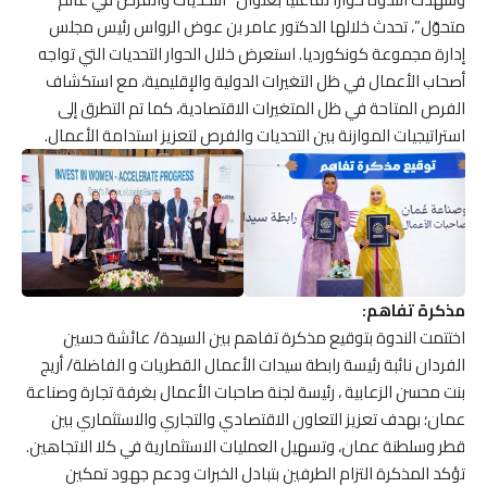
متحوّل”، تحدث خلالها الدكتور عامر بن عوض الرواس رئيس مجلس
إدارة مجموعة كونكورديا. استعرض خلال الحوار التحديات التي تواجه
أصحاب الأعمال في ظل التغيرات الدولية والإقليمية، مع استكشاف
الفرص المتاحة في ظل المتغيرات الاقتصادية، كما تم التطرق إلى
استراتيجيات الموازنة بين التحديات والفرص لتعزيز استدامة الأعمال.
مذكرة تفاهم:
اختتمت الندوة بتوقيع مذكرة تفاهم بين السيدة/ عائشة حسين
الفردان نائبة رئيسة رابطة سيدات الأعمال القطريات و الفاضلة/ أريج
بنت محسن الزعابية ، رئيسة لجنة صاحبات الأعمال بغرفة تجارة وصناعة
عمان؛ بهدف تعزيز التعاون الاقتصادي والتجاري والاستثماري بين
قطر وسلطنة عمان، وتسهيل العمليات الاستثمارية في كلا الاتجاهين.
تؤكد المذكرة التزام الطرفين بتبادل الخبرات ودعم جهود تمكين