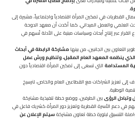
ل أبحاث علمية ومبادرات تُعنى
بإدماج قضايا الأسرة في
رة
.
مال القطريات في تمكين المرأة اقتصادياً واجتماعياً، مشيرة إلى
حث العلمي والعمل الميداني. كما أكدت أن معهد الدوحة
اع القرار عبر إنتاج أبحاث وسياسات مبنية على الأدلة تُسهم في
ر التعاون بين الجانبين، من بينها
مشاركة الرابطة في أبحاث
الذي ينظمه المعهد العام المقبل، وتنظيم ورش عمل
ية المستدامة
التي تسعى إلى تمكين المرأة اقتصادياً دون
 إلى تعزيز الشراكات مع القطاعين العام والخاص، لترسيخ
ية الوطنية.
 وتبادل الرؤى
بين الطرفين، ووضع خطة تنفيذية مشتركة
سهم في دعم الأسرة القطرية وتعزيز دور المرأة كشريك فاعل في
واصلة التنسيق لبلورة خطة تعاون مشتركة
سيتم الإعلان عن