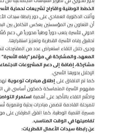
بدور محوري في تطوير السياسات الاجتماعية من خلا
الخطط الوطنية واقتراح تشريعات لحماية الأس
وأثنت الدكتورة العمادي على دور رابطة سيدات الأع
أن التعاون بين المؤسستين يعكس التكامل بين الب
الدولي للأسرة يلعب دوراً وطنياً محورياً في دعم صُنّ
تحقيق رفاه الأسرة القطرية وتعزيز استقرارها.
وجرى خلال اللقاء استعراض عدد من المقترحات لتطوي
المعهد، والمشاركة في مؤتمر “رفاه الأسرة” 
مشتركة، إضافة إلى دعم المشروعات الاجتماع
الإخلال بدورها الأسري.
كما تم الاتفاق على
إطلاق مبادرات توعوية
تهدف
مفهوم الأسرة المتماسكة كمكون أساسي في التنم
واختُتم اللقاء بالتأكيد على أهمية
استمرار التواصل
للمرحلة القادمة تتضمن مبادرات بحثية وتنموية تُ
مسيرة التنمية الوطنية. كما اتفق الطرفان على م
تفاصيلها في الوقت المناسب
.
عن رابطة سيدات الأعمال القطريات: