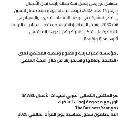
عمال القطريات (QBWA) هي كيان مستقل غير ربحي يعمل تحت مظلة رابطة رجال الأعمال
القطريين (QBA) التي تم إنشاؤها بموجب قرار أميري رقم 14 لعام 2002. تهدف الرابطة لتوفير منصة عمل لتمكين
ي قطر للمشاركة في نهضة الاقتصاد القطري، والإسهام في
إطلاق طاقات الأجيال القادمة لدعم رؤية قطر الوطنية 2030، وتفخر الرابطة بإطلاق مجموعة من المبادرات الهامة
ة قادرة على تمكين المرأة وتعزيز دورها المجتمعي
ها محليًا وإقليميًا.
مؤسسة قطر للتربية والعلوم وتنمية المجتمع، يُعنى
 الداعمة لرفاهها واستقرارها من خلال البحث العلمي
لملتقى الألماني العربي لسيدات الأعمال GAWBL
عاون مع مجموعة زوجات السفراء
The B
لية ينظمون سحور بمناسبة يوم المرأة العالمي 2025